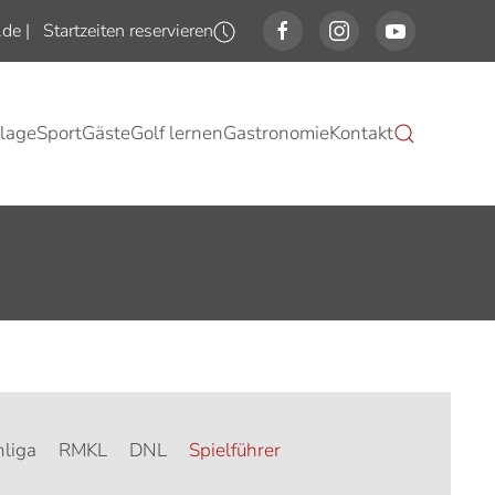
.de
|
Startzeiten reservieren
lage
Sport
Gäste
Golf lernen
Gastronomie
Kontakt
liga
RMKL
DNL
Spielführer