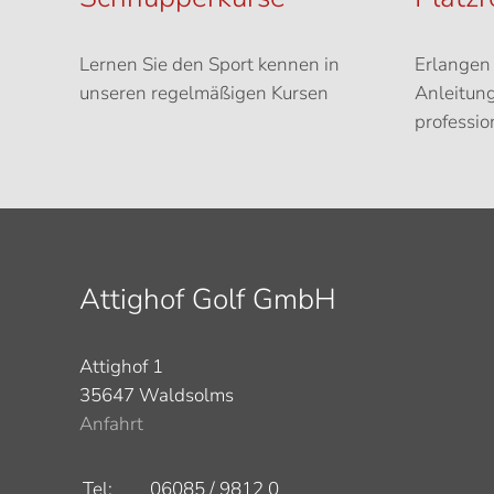
Lernen Sie den Sport kennen in
Erlangen 
unseren regelmäßigen Kursen
Anleitung
professio
Attighof Golf GmbH
Attighof 1
35647 Waldsolms
Anfahrt
Tel:
06085 / 9812 0