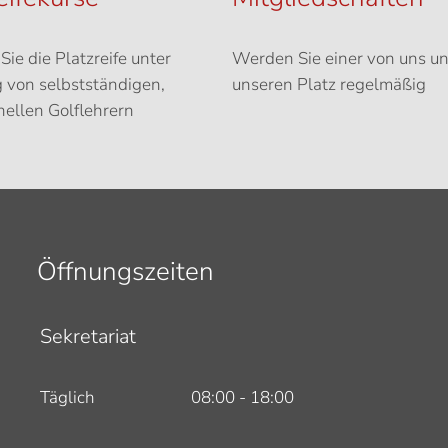
Sie die Platzreife unter
Werden Sie einer von uns un
 von selbstständigen,
unseren Platz regelmäßig
nellen Golflehrern
Öffnungszeiten
Sekretariat
Täglich
08:00 - 18:00