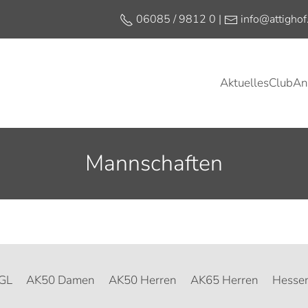
06085 / 9812 0 |
info@attighof
Aktuelles
Club
An
Golfen unter Freunden
Jetzt Mitglied werden
Platzreifekurs
Schnupperkurse
Mannschaften
GL
AK50 Damen
AK50 Herren
AK65 Herren
Hessen