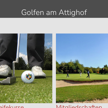
Golfen am Attighof
eifekurse
Mitgliedschaften