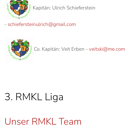
Kapitän: Ulrich Schieferstein
-
schiefersteinulrich@gmail.com
Co. Kapitän: Veit Erben -
veitski@me.com
3. RMKL Liga
Unser RMKL Team