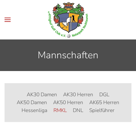
Zum Hauptinhalt springen
Mannschaften
JETZT MITGLIED
WERDEN
Und alle Vorteile nutzen
AK30 Damen
AK30 Herren
DGL
AK50 Damen
AK50 Herren
AK65 Herren
Hessenliga
RMKL
DNL
Spielführer