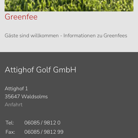
Greenfee
Gäste sind willkommen - Informationen zu Greenfees
Attighof Golf GmbH
Attighof 1
35647 Waldsolms
Anfahrt
Tel:
06085 / 9812 0
Fax:
06085 / 9812 99