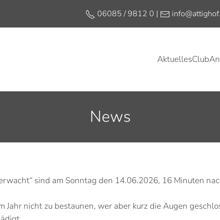
06085 / 9812 0 |
info@attighof
Aktuelles
Club
An
Golfen unter Freunden
Jetzt Mitglied werden
Platzreifekurs
Schnupperkurse
News
z erwacht“ sind am Sonntag den 14.06.2026, 16 Minuten na
 Jahr nicht zu bestaunen, wer aber kurz die Augen geschl
ädigt.