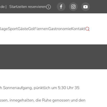
.de
|
Startzeiten reservieren
lage
Sport
Gäste
Golf lernen
Gastronomie
Kontakt
ch Sonnenaufgang, pünktlich um 5:30 Uhr 35
ossen, innegehalten, die Ruhe genossen und den