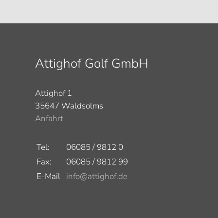
Attighof Golf GmbH
Attighof 1
35647 Waldsolms
Anfahrt
Tel:
06085 / 9812 0
Fax:
06085 / 9812 99
E-Mail
info@attighof.de