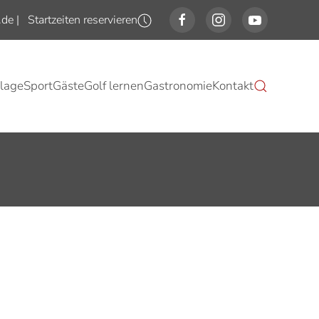
.de
|
Startzeiten reservieren
lage
Sport
Gäste
Golf lernen
Gastronomie
Kontakt