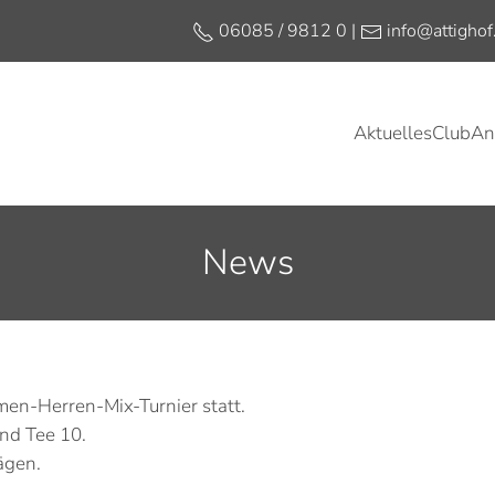
06085 / 9812 0 |
info@attighof
Aktuelles
Club
An
Golfen unter Freunden
Jetzt Mitglied werden
Platzreifekurs
Schnupperkurse
News
en-Herren-Mix-Turnier statt.
nd Tee 10.
ägen.