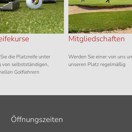
eifekurse
Mitgliedschaften
Sie die Platzreife unter
Werden Sie einer von uns un
 von selbstständigen,
unseren Platz regelmäßig
nellen Golflehrern
Öffnungszeiten