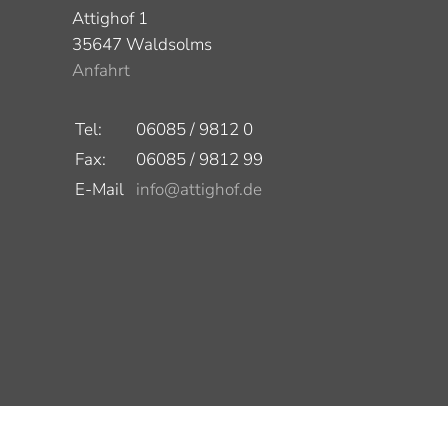
Attighof 1
35647 Waldsolms
Anfahrt
Tel:
06085 / 9812 0
Fax:
06085 / 9812 99
E-Mail
info@attighof.de